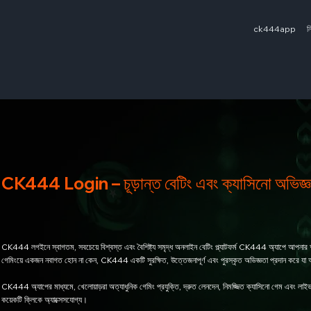
ck444app
ন
CK444 Login – চূড়ান্ত বেটিং এবং ক্যাসিনো অভিজ্ঞ
CK444 লগইনে স্বাগতম, সবচেয়ে বিশ্বস্ত এবং বৈশিষ্ট্য সমৃদ্ধ অনলাইন বেটিং প্ল্যাটফর্ম CK444 অ্যাপে আপনার অফ
গেমিংয়ে একজন নবাগত হোন না কেন, CK444 একটি সুরক্ষিত, উত্তেজনাপূর্ণ এবং পুরস্কৃত অভিজ্ঞতা প্রদান করে য
CK444 অ্যাপের মাধ্যমে, খেলোয়াড়রা অত্যাধুনিক গেমিং প্রযুক্তি, দ্রুত লেনদেন, নিমজ্জিত ক্যাসিনো গেম এবং লা
কয়েকটি ক্লিকে অ্যাক্সেসযোগ্য।