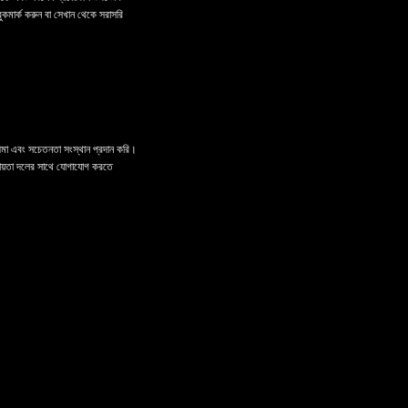
কমার্ক করুন বা সেখান থেকে সরাসরি
 সীমা এবং সচেতনতা সংস্থান প্রদান করি।
হায়তা দলের সাথে যোগাযোগ করতে