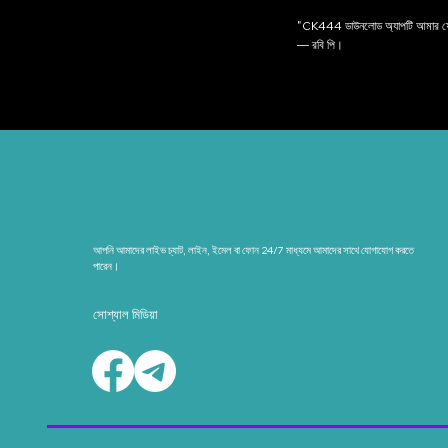
"CK444 ডাউনলোড অ্যাপটি আমার ফোনে
— রবি পি।
আপনি আমাদের লাইভ চ্যাট, লাইন, ইমেল বা ফোন 24/7 মাধ্যমে আমাদের সাথে যোগাযোগ করতে
পারেন।
সোশ্যাল মিডিয়া