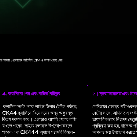
াজার হাজার খেলোয়াড় প্রতিদিন CK44 অ্যাপ বেছে নেয়:
4. ক্যাসিনো গেম এবং বাজির বৈচিত্র্য
৫। দ্রুত আমানত এবং উত
ক্লাসিক স্লট থেকে লাইভ ডিলার টেবিল পর্যন্ত,
গেমিংয়ের ক্ষেত্রে গতি গু
CK44 ক্যাসিনো বিনোদনের জন্য অফুরন্ত
বেটের সাথে, আমানত এবং 
বিকল্প প্রদান করে। এছাড়াও আপনি খেলার বাজি
তাৎক্ষণিকভাবে নিরাপদ পেমেন
রাখতে পারেন, লাইভ ফলাফল উপভোগ করতে
প্রক্রিয়া করা হয়, যাতে আপ
পারেন এবং CK444 অ্যাপে সরাসরি রিয়েল-
আপনার জয় উপভোগ করতে 