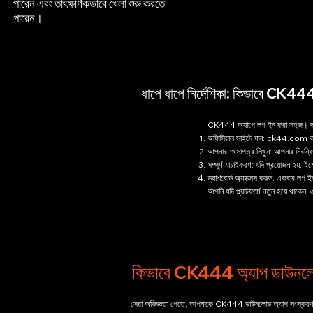
পারেন এবং তাৎক্ষণিকভাবে খেলা শুরু করতে
পারেন।
ধাপে ধাপে নির্দেশিকা: কিভাবে CK44
CK444 অ্যাপে লগ ইন করা সহজ। দ্রুত
অফিসিয়াল সাইটে যান: ck44.com বা
আপনার শংসাপত্র লিখুন: আপনার নিবন্ধিত
সম্পূর্ণ যাচাইকরণ: যদি প্রয়োজন হয়
ড্যাশবোর্ড অ্যাক্সেস করুন: একবার লগ
আপনি যদি প্ল্যাটফর্মে নতুন হয়ে থাক
কিভাবে CK444 অ্যাপ ডাউনল
সেরা অভিজ্ঞতা পেতে, আপনাকে CK444 ডাউনলোড অ্যাপ সংস্করণট