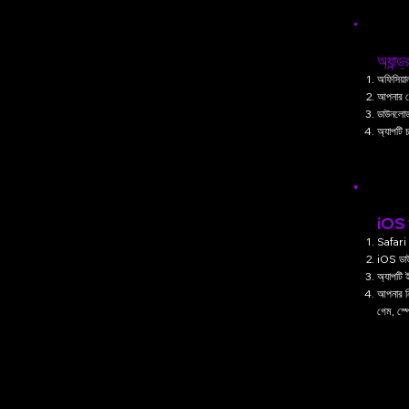
অ্যান্
অফিসিয়
আপনার ফ
ডাউনলোড
অ্যাপটি
iOS ব
Safari 
iOS ডা
অ্যাপটি 
আপনার ন
গেম, স্পো