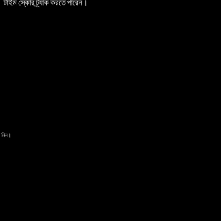
টাইম স্কোর ট্র্যাক করতে পারেন।
া নিন।