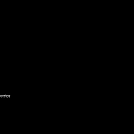
ক্যাসিনো