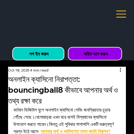
লগ ইন করুন
সাইন আপ করুন
Oct 18, 2025
4 min read
অনলাইন ক্যাসিনো নিরাপত্তা:
bouncingball8 কীভাবে আপনার অর্থ ও
তথ্য রক্ষা করে
বর্তমান ডিজিটাল যুগে অনলাইন ক্যাসিনো গেমিং জনপ্রিয়তার চূড়ায় 
পৌঁছে গেছে।খেলোয়াড়রা এখন ঘরে বসেই বিশ্বমানের ক্যাসিনো 
উপভোগ করতে পারেন।কিন্তু এই সুবিধার পাশাপাশি একটি গুরুত্বপূর্ণ 
প্রশ্ন উঠে আসে  
আপনার অর্থ ও ব্যক্তিগত তথ্য কতটা নিরাপদ?