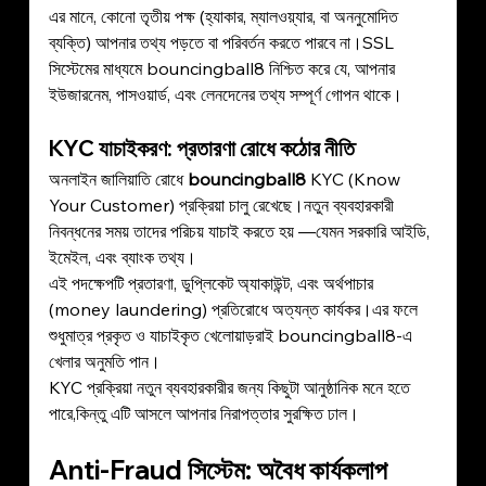
এর মানে, কোনো তৃতীয় পক্ষ (হ্যাকার, ম্যালওয়্যার, বা অননুমোদিত 
ব্যক্তি) আপনার তথ্য পড়তে বা পরিবর্তন করতে পারবে না।SSL 
সিস্টেমের মাধ্যমে bouncingball8 নিশ্চিত করে যে, আপনার 
ইউজারনেম, পাসওয়ার্ড, এবং লেনদেনের তথ্য সম্পূর্ণ গোপন থাকে।
KYC যাচাইকরণ: প্রতারণা রোধে কঠোর নীতি
অনলাইন জালিয়াতি রোধে 
bouncingball8
 KYC (Know 
Your Customer) প্রক্রিয়া চালু রেখেছে।নতুন ব্যবহারকারী 
নিবন্ধনের সময় তাদের পরিচয় যাচাই করতে হয় —যেমন সরকারি আইডি, 
ইমেইল, এবং ব্যাংক তথ্য।
এই পদক্ষেপটি প্রতারণা, ডুপ্লিকেট অ্যাকাউন্ট, এবং অর্থপাচার 
(money laundering) প্রতিরোধে অত্যন্ত কার্যকর।এর ফলে 
শুধুমাত্র প্রকৃত ও যাচাইকৃত খেলোয়াড়রাই bouncingball8-এ 
খেলার অনুমতি পান।
KYC প্রক্রিয়া নতুন ব্যবহারকারীর জন্য কিছুটা আনুষ্ঠানিক মনে হতে 
পারে,কিন্তু এটি আসলে আপনার নিরাপত্তার সুরক্ষিত ঢাল।
Anti-Fraud সিস্টেম: অবৈধ কার্যকলাপ 