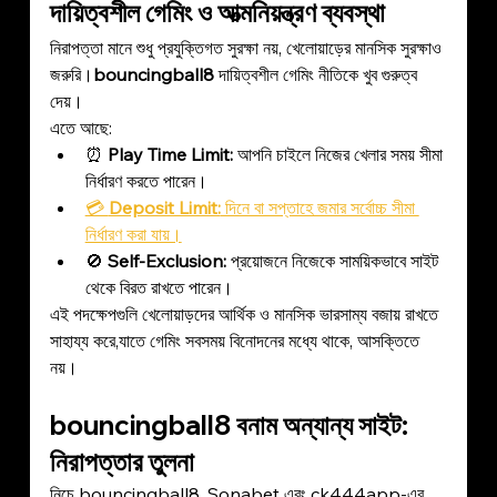
দায়িত্বশীল গেমিং ও আত্মনিয়ন্ত্রণ ব্যবস্থা
নিরাপত্তা মানে শুধু প্রযুক্তিগত সুরক্ষা নয়, খেলোয়াড়ের মানসিক সুরক্ষাও 
জরুরি।
bouncingball8
 দায়িত্বশীল গেমিং নীতিকে খুব গুরুত্ব 
দেয়।
এতে আছে:
⏰ 
Play Time Limit:
 আপনি চাইলে নিজের খেলার সময় সীমা 
নির্ধারণ করতে পারেন।
💳 
Deposit Limit:
 দিনে বা সপ্তাহে জমার সর্বোচ্চ সীমা 
নির্ধারণ করা যায়।
🚫 
Self-Exclusion:
 প্রয়োজনে নিজেকে সাময়িকভাবে সাইট 
থেকে বিরত রাখতে পারেন।
এই পদক্ষেপগুলি খেলোয়াড়দের আর্থিক ও মানসিক ভারসাম্য বজায় রাখতে 
সাহায্য করে,যাতে গেমিং সবসময় বিনোদনের মধ্যে থাকে, আসক্তিতে 
নয়।
bouncingball8 বনাম অন্যান্য সাইট: 
নিরাপত্তার তুলনা
নিচে bouncingball8, Sonabet এবং ck444app-এর 