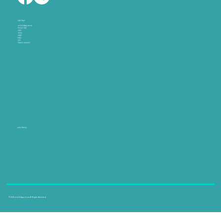
দ্রুত লিঙ্ক
ck444app.store
নিবন্ধন করুন
গেমস
প্রচার
পেমেন্ট
FAQ
ব্লগ
বিজ্ঞাপন যোগাযোগ
এখানে উপলব্ধ:
©2025 ck444app.store All Rights Reserved.
Term & Conditions. Privacy Policy. Responsible Gaming.