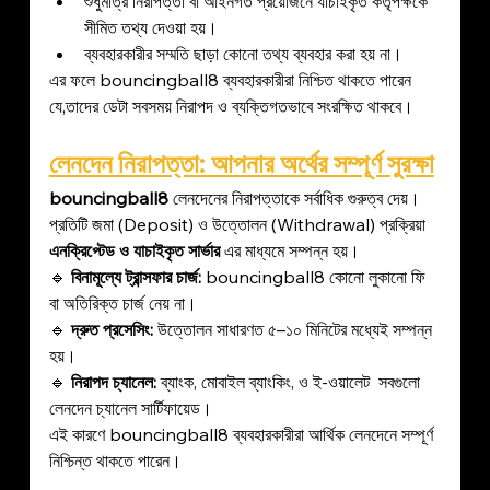
শুধুমাত্র নিরাপত্তা বা আইনগত প্রয়োজনে যাচাইকৃত কর্তৃপক্ষকে 
সীমিত তথ্য দেওয়া হয়।
ব্যবহারকারীর সম্মতি ছাড়া কোনো তথ্য ব্যবহার করা হয় না।
এর ফলে bouncingball8 ব্যবহারকারীরা নিশ্চিত থাকতে পারেন 
যে,তাদের ডেটা সবসময় নিরাপদ ও ব্যক্তিগতভাবে সংরক্ষিত থাকবে।
লেনদেন নিরাপত্তা: আপনার অর্থের সম্পূর্ণ সুরক্ষা
bouncingball8
 লেনদেনের নিরাপত্তাকে সর্বাধিক গুরুত্ব দেয়।
প্রতিটি জমা (Deposit) ও উত্তোলন (Withdrawal) প্রক্রিয়া 
এনক্রিপ্টেড ও যাচাইকৃত সার্ভার
 এর মাধ্যমে সম্পন্ন হয়।
🔹 
বিনামূল্যে ট্রান্সফার চার্জ:
 bouncingball8 কোনো লুকানো ফি 
বা অতিরিক্ত চার্জ নেয় না।
🔹 
দ্রুত প্রসেসিং:
 উত্তোলন সাধারণত ৫–১০ মিনিটের মধ্যেই সম্পন্ন 
হয়।
🔹 
নিরাপদ চ্যানেল:
 ব্যাংক, মোবাইল ব্যাংকিং, ও ই-ওয়ালেট  সবগুলো 
লেনদেন চ্যানেল সার্টিফায়েড।
এই কারণে bouncingball8 ব্যবহারকারীরা আর্থিক লেনদেনে সম্পূর্ণ 
নিশ্চিন্ত থাকতে পারেন।