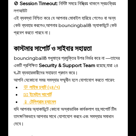
🚫 
Session Timeout:
 নির্দিষ্ট সময়ে নিষ্ক্রিয় থাকলে স্বয়ংক্রিয় 
লগআউট
এই ব্যবস্থা নিশ্চিত করে যে আপনার মোবাইল হারিয়ে গেলেও বা অন্য 
কেউ ব্যবহার করলেও,আপনার bouncingball8 অ্যাকাউন্টে কেউ 
প্রবেশ করতে পারবে না।
কাস্টমার সাপোর্ট ও সাইবার সহায়তা
bouncingball8 শুধুমাত্র প্রযুক্তির উপর নির্ভর করে না —তাদের 
একটি প্রশিক্ষিত 
Security & Support Team
 রয়েছে,যারা ২৪ 
ঘণ্টা ব্যবহারকারীদের সহায়তা প্রদান করে।
আপনি যেকোনো সময় সমস্যার সম্মুখীন হলে যোগাযোগ করতে পারেন:
💬 
লাইভ চ্যাট (২৪/৭)
📧 
ইমেইল সাপোর্ট
📱 
টেলিগ্রাম চ্যানেল
যদি আপনার অ্যাকাউন্টে কোনো অস্বাভাবিক কার্যকলাপ হয়,সাপোর্ট টিম 
তাৎক্ষণিকভাবে আপনার সাথে যোগাযোগ করবে এবং সমস্যার সমাধান 
দেবে।