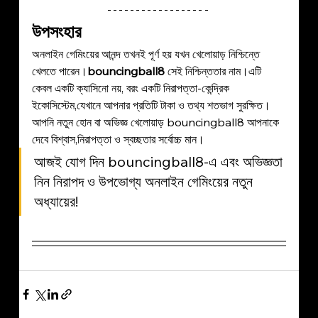
উপসংহার
অনলাইন গেমিংয়ের আনন্দ তখনই পূর্ণ হয় যখন খেলোয়াড় নিশ্চিন্তে 
খেলতে পারেন।
bouncingball8
 সেই নিশ্চিন্ততার নাম।এটি 
কেবল একটি ক্যাসিনো নয়, বরং একটি নিরাপত্তা-কেন্দ্রিক 
ইকোসিস্টেম,যেখানে আপনার প্রতিটি টাকা ও তথ্য শতভাগ সুরক্ষিত।
আপনি নতুন হোন বা অভিজ্ঞ খেলোয়াড় bouncingball8 আপনাকে 
দেবে বিশ্বাস,নিরাপত্তা ও স্বচ্ছতার সর্বোচ্চ মান।
আজই যোগ দিন bouncingball8-এ এবং অভিজ্ঞতা 
নিন নিরাপদ ও উপভোগ্য অনলাইন গেমিংয়ের নতুন 
অধ্যায়ের!