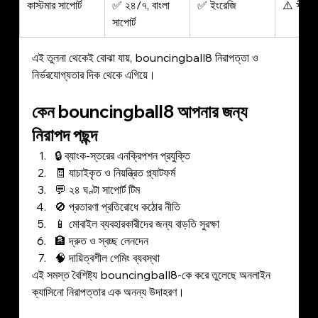
কাস্টমার সাপোর্ট
✅ ২৪/৭, বাংলা 
✅ ইংরেজি
⚠️ সীমিত
সাপোর্ট
এই তুলনা থেকেই বোঝা যায়, bouncingball8 নিরাপত্তা ও 
নির্ভরযোগ্যতার দিক থেকে এগিয়ে।
কেন bouncingball8 আপনার জন্য 
নিরাপদ পছন্দ
🔒 ব্যাংক-স্তরের এনক্রিপশন প্রযুক্তি
🧾 যাচাইকৃত ও নিয়ন্ত্রিত প্ল্যাটফর্ম
💬 ২৪ ঘণ্টা সাপোর্ট টিম
🚫 প্রতারণা প্রতিরোধে কঠোর নীতি
📱 মোবাইল ব্যবহারকারীদের জন্য বাড়তি সুরক্ষা
🏦 দ্রুত ও স্বচ্ছ লেনদেন
🧠 দায়িত্বশীল গেমিং ব্যবস্থা
এই সমস্ত বৈশিষ্ট্য bouncingball8-কে করে তুলেছে অনলাইন 
ক্যাসিনো নিরাপত্তার এক অনন্য উদাহরণ।